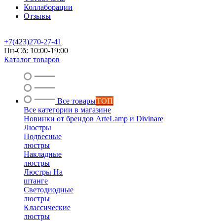
Коллаборации
Отзывы
+7(423)270-27-41
Пн-Сб: 10:00-19:00
Каталог товаров
Все товары
ТОП
Все категории в магазине
Новинки от брендов ArteLamp и Divinare
Люстры
Подвесные
люстры
Накладные
люстры
Люстры На
штанге
Светодиодные
люстры
Классические
люстры