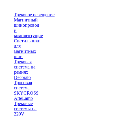
Трековое освещение
Магнитный
шинопровод
и
комплектущие
Светильники
для
магнитных
шин
Трековая
система на
ремнях
Decorato
Тросовая
система
SKYCROSS
ArteLamp
Трековые
системы на
220V