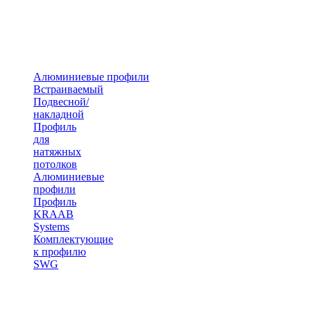
Алюминиевые профили
Встраиваемый
Подвесной/
накладной
Профиль
для
натяжных
потолков
Алюминиевые
профили
Профиль
KRAAB
Systems
Комплектующие
к профилю
SWG