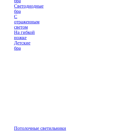
бра
Светодиодные
бра
С
отраженным
светом
На гибкой
ножке
Детские
бра
Потолочные светильники