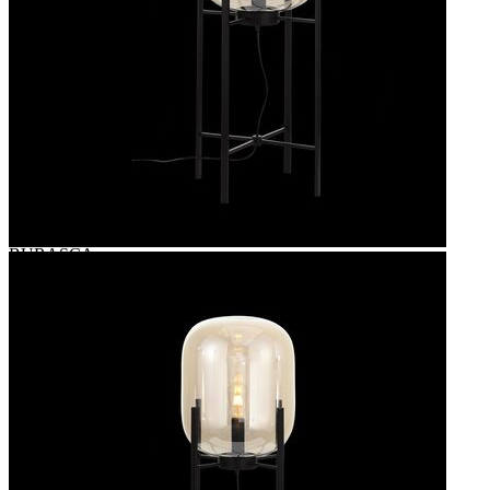
-
Высота, мм
920
Глубина
-
Диаметр
380
Длина, мм
-
Кол-во ламп
1
Коллекция
BURASCA
Лампы в комплекте
-
Материал плафона
Стекло
Мощность ламп
40
Основной материал
Стекло
Основной цвет
Коньячный
Площадь освещения