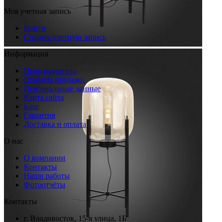
Моя учетная запись
Войти
Создать учетную запись
Информация
Производители
Правила продажи
Персональные данные
Карта сайта
Блог
Гарантия
Доставка и оплата
О нас
О компании
Контакты
Наши работы
Фотоотчёты
Контакты
г. Владивосток, 15-я улица, 1Б