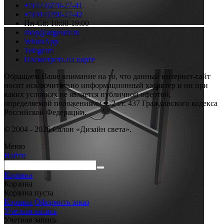
+7(423)270-27-41
+7(914)790-27-42
Пн-Сб: 10:00-19:00
shop@argusdv.ru
WhatsApp
Telegram
Посмотреть на карте
Обращаем Ваше внимание на то, что данный интернет-сайт
носит исключительно информационный характер и ни при
каких условиях не является публичной офертой,
определяемой положениями ч. 2 ст. 437 Гражданского кодекса
Российской Федерации.
© 2004 - 2026 Салон «Дизайн света».
Меню
Найти
Корзина
Корзина
Корзина пуста
Корзина
Оформить заказ
Учетная запись
Учетная запись