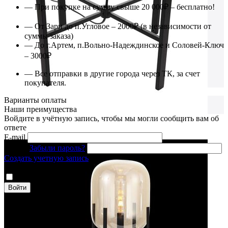
— При покупке на сумму свыше 20 000₽ – бесплатно!
— От Зари до п.Угловое – 2000₽ (в независимости от
суммы заказа)
— До г.Артем, п.Вольно-Надеждинское и Соловей-Ключ
– 3000₽
— Все отправки в другие города через ТК, за счет
покупателя.
Варианты оплаты
Наши преимущества
Войдите в учётную запись, чтобы мы могли сообщить вам об
ответе
E-mail
Пароль
Забыли пароль?
Создать учетную запись
Антибот
Запомнить
Войти
Особенности
Высота max