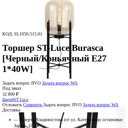
КОД
:
SL1050.515.01
Торшер ST-Luce Burasca
[Черный/Коньячный E27
1*40W]
Задать вопрос JIVO
Задать вопрос WA
Под заказ
32 890
₽
Бренд
ST Luce
Отложить
Сравнить
Задать вопрос JIVO
Задать вопрос WA
Доставка
— В черте Владивостока (от ул. Катерная до остановки
Заря) – 1000₽