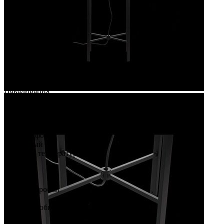
2
Световой поток, Lm
-
Степень защиты, IP
IP20
Стиль
Loft
Тип крепления
-
Тип ламп
Накаливания
Тип светильника
Торшер
Тип цоколя
E27
Цвет плафонов
Коньячный
Цветовая температура
-
Ширина
-
Высота коробки
33
Длина коробки
66