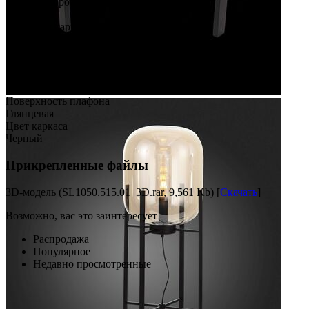
Ширина коробки
66
Материал каркаса
Металл
Наличие пульта
Выключатель на шнуре
Поверхность каркаса
Матовая
Поверхность плафона
Глянцевая
Цвет каркаса
Черный
Прикрепленные файлы
3D-модель (SL1050.515.01_3D.rar, 9,561 Kb) [
Скачать
]
Возможно, вас это заинтересует
Распродажа
Популярное
Недавно просмотренные