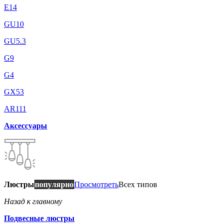
E14
GU10
GU5.3
G9
G4
GX53
AR111
Аксессуары
Люстры
популярно
Просмотреть
Всех типов
Назад к главному
Подвесные люстры