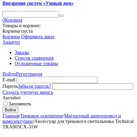
Внедрение систем «Умный дом»
0
Корзина
Товары в корзине:
Корзина пуста
Корзина
Оформить заказ
Аккаунт
Заказы
Список сравнения
Отложенные товары
Войти
Регистрация
E-mail
Пароль
Забыли пароль?
Создать учетную запись
Антибот
Запомнить
Войти
Главная
/
Трековое освещение
/
Магнитный шинопровод и
комплектущие
/
Аксессуар для трекового светильника Technical
TRA005CX-31W