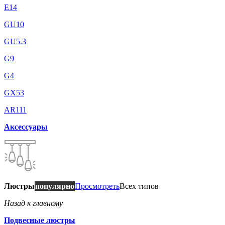
E14
GU10
GU5.3
G9
G4
GX53
AR111
Аксессуары
Люстры
популярно
Просмотреть
Всех типов
Назад к главному
Подвесные люстры