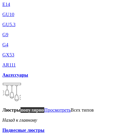
E14
GU10
GU5.3
G9
G4
GX53
AR111
Аксессуары
Люстры
популярно
Просмотреть
Всех типов
Назад к главному
Подвесные люстры