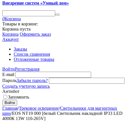
Внедрение систем «Умный дом»
0
Корзина
Товары в корзине:
Корзина пуста
Корзина
Оформить заказ
Аккаунт
Заказы
Список сравнения
Отложенные товары
Войти
Регистрация
E-mail
Пароль
Забыли пароль?
Создать учетную запись
Антибот
Запомнить
Войти
Главная
/
Трековое освещение
/
Светильники для магнитных
шин
/
EOS NT19 000 [белый Светильник накладной IP33 LED
4000К 13W 110-265V]