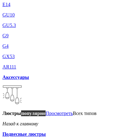
E14
GU10
GU5.3
G9
G4
GX53
AR111
Аксессуары
Люстры
популярно
Просмотреть
Всех типов
Назад к главному
Подвесные люстры