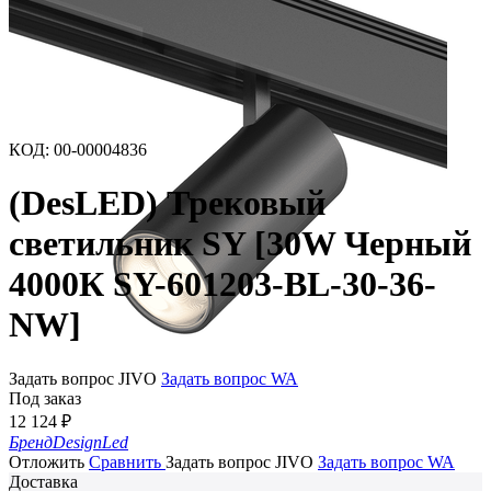
КОД
:
00-00004836
(DesLED) Трековый
светильник SY [30W Черный
4000К SY-601203-BL-30-36-
NW]
Задать вопрос JIVO
Задать вопрос WA
Под заказ
12 124
₽
Бренд
DesignLed
Отложить
Сравнить
Задать вопрос JIVO
Задать вопрос WA
Доставка