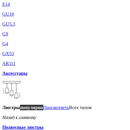
E14
GU10
GU5.3
G9
G4
GX53
AR111
Аксессуары
Люстры
популярно
Просмотреть
Всех типов
Назад к главному
Подвесные люстры