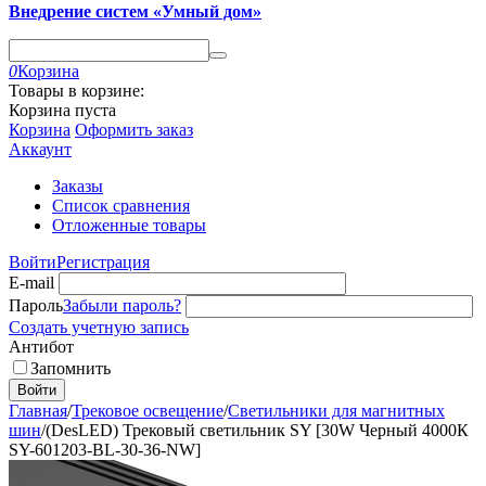
Внедрение систем «Умный дом»
0
Корзина
Товары в корзине:
Корзина пуста
Корзина
Оформить заказ
Аккаунт
Заказы
Список сравнения
Отложенные товары
Войти
Регистрация
E-mail
Пароль
Забыли пароль?
Создать учетную запись
Антибот
Запомнить
Войти
Главная
/
Трековое освещение
/
Светильники для магнитных
шин
/
(DesLED) Трековый светильник SY [30W Черный 4000К
SY-601203-BL-30-36-NW]