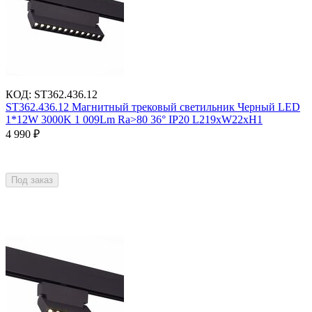
КОД
:
ST362.436.12
ST362.436.12 Магнитный трековый светильник Черный LED
1*12W 3000K 1 009Lm Ra>80 36° IP20 L219xW22xH1
4 990
₽
Под заказ