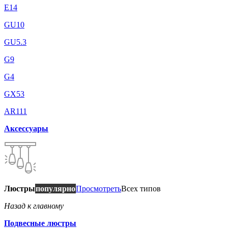
E14
GU10
GU5.3
G9
G4
GX53
AR111
Аксессуары
Люстры
популярно
Просмотреть
Всех типов
Назад к главному
Подвесные люстры