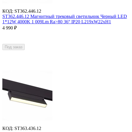
КОД
:
ST362.446.12
ST362.446.12 Магнитный трековый светильник Черный LED
1*12W 4000K 1 009Lm Ra>80 36° IP20 L219xW22xH1
4 990
₽
Под заказ
КОД
:
ST363.436.12