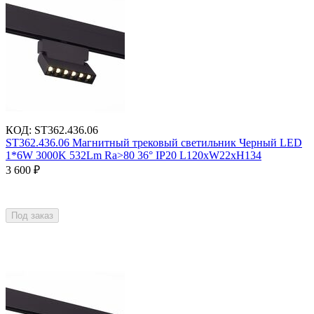
КОД
:
ST362.436.06
ST362.436.06 Магнитный трековый светильник Черный LED
1*6W 3000K 532Lm Ra>80 36° IP20 L120xW22xH134
3 600
₽
Под заказ