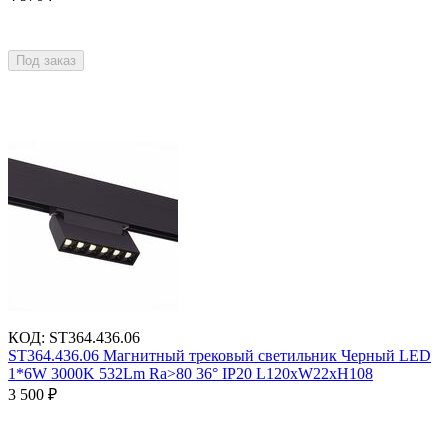
Под заказ
КОД
:
ST364.436.06
ST364.436.06 Магнитный трековый светильник Черный LED
1*6W 3000K 532Lm Ra>80 36° IP20 L120xW22xH108
3 500
₽