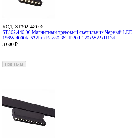
КОД
:
ST362.446.06
ST362.446.06 Магнитный трековый светильник Черный LED
1*6W 4000K 532Lm Ra>80 36° IP20 L120xW22xH134
3 600
₽
Под заказ