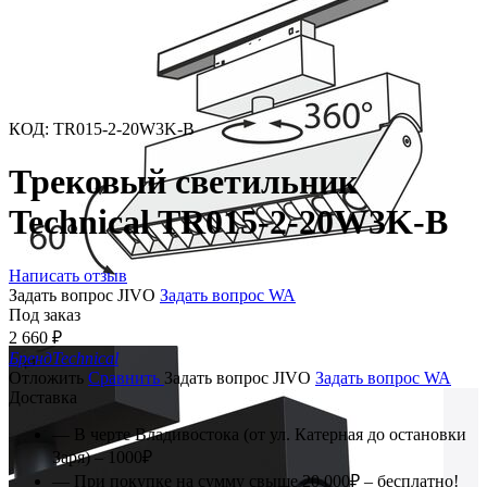
КОД
:
TR015-2-20W3K-B
Трековый светильник
Technical TR015-2-20W3K-B
Написать отзыв
Задать вопрос JIVO
Задать вопрос WA
Под заказ
2 660
₽
Бренд
Technical
Отложить
Сравнить
Задать вопрос JIVO
Задать вопрос WA
Доставка
— В черте Владивостока (от ул. Катерная до остановки
Заря) – 1000₽
— При покупке на сумму свыше 20 000₽ – бесплатно!