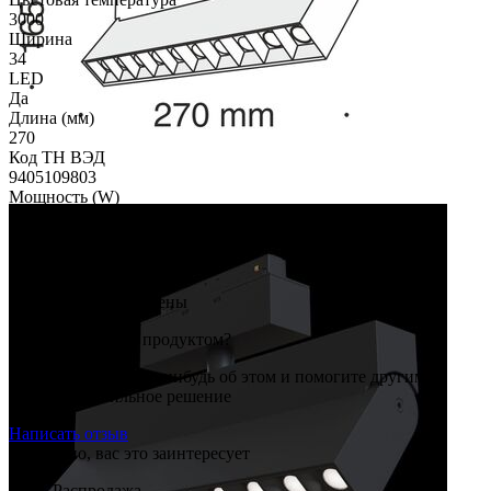
3000
Ширина
34
LED
Да
Длина (мм)
270
Код ТН ВЭД
9405109803
Мощность (W)
20
Отзывы
Сообщения не найдены
Вы пользовались продуктом?
Расскажите нам что-нибудь об этом и помогите другим
принять правильное решение
Написать отзыв
Возможно, вас это заинтересует
Распродажа