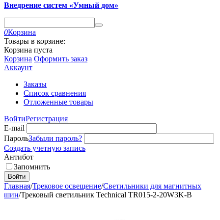
Внедрение систем «Умный дом»
0
Корзина
Товары в корзине:
Корзина пуста
Корзина
Оформить заказ
Аккаунт
Заказы
Список сравнения
Отложенные товары
Войти
Регистрация
E-mail
Пароль
Забыли пароль?
Создать учетную запись
Антибот
Запомнить
Войти
Главная
/
Трековое освещение
/
Светильники для магнитных
шин
/
Трековый светильник Technical TR015-2-20W3K-B