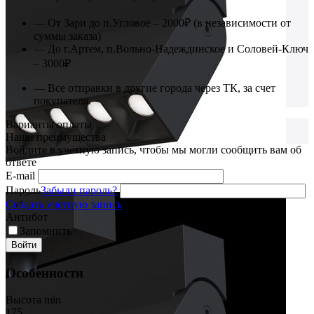
— От Зари до п.Угловое – 2000₽ (в независимости от
суммы заказа)
— До г.Артем, п.Вольно-Надеждинское и Соловей-Ключ
– 3000₽
— Все отправки в другие города через ТК, за счет
покупателя.
Варианты оплаты
Наши преимущества
Войдите в учётную запись, чтобы мы могли сообщить вам об
ответе
E-mail
Пароль
Забыли пароль?
Создать учетную запись
Антибот
Запомнить
Войти
Особенности
Высота min
175