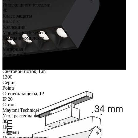
Индекс цветопередачи
90
Класс защиты
Класс 3
Коллекция
Magnetic track system
Лампы в комплекте
НЕТ
Материал
Алюминий
Напряжение
AC 48
Световой поток, Lm
1300
Серия
Points
Степень защиты, IP
IP 20
Стиль
Maytoni Technical
Угол рассеивания
30
Цвет
Черный
Цветовая температура