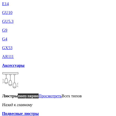
E14
GU10
GU5.3
G9
G4
GX53
AR111
Аксессуары
Люстры
популярно
Просмотреть
Всех типов
Назад к главному
Подвесные люстры