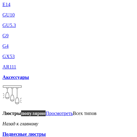
E14
GU10
GU5.3
G9
G4
GX53
AR111
Аксессуары
Люстры
популярно
Просмотреть
Всех типов
Назад к главному
Подвесные люстры