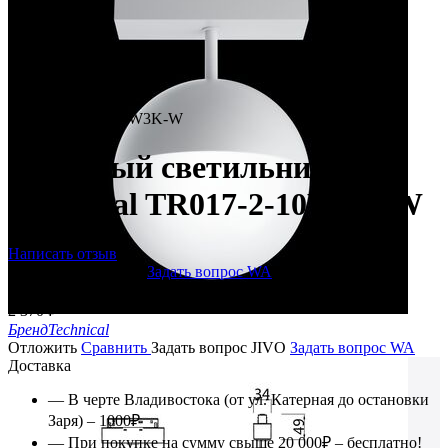
КОД
:
TR017-2-10W3K-W
Трековый светильник
Technical TR017-2-10W3K-W
Написать отзыв
Задать вопрос JIVO
Задать вопрос WA
Под заказ
2 370
₽
Бренд
Technical
Отложить
Сравнить
Задать вопрос JIVO
Задать вопрос WA
Доставка
— В черте Владивостока (от ул. Катерная до остановки
Заря) – 1000₽
— При покупке на сумму свыше 20 000₽ – бесплатно!