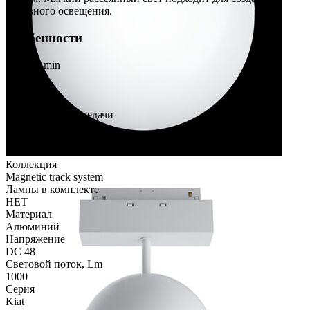
основного освещения.
Особенности
Высота min
210
Диаметр
120
Индекс цветопередачи
90
Класс защиты
Класс 3
Коллекция
Magnetic track system
Лампы в комплекте
НЕТ
Материал
Алюминий
Напряжение
DC 48
Световой поток, Lm
1000
Серия
Kiat