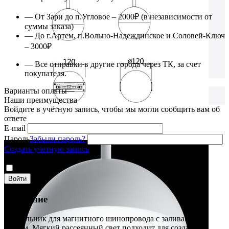
— От Зари до п.Угловое – 2000₽ (в независимости от
суммы заказа)
— До г.Артем, п.Вольно-Надеждинское и Соловей-Ключ
– 3000₽
— Все отправки в другие города через ТК, за счет
покупателя.
Варианты оплаты
Наши преимущества
Войдите в учётную запись, чтобы мы могли сообщить вам об
ответе
E-mail
Пароль
Забыли пароль?
Создать учетную запись
Антибот
Запомнить
Войти
Описание
Светильник для магнитного шинопровода с заливающим
светом. Мягкий рассеянный свет подходит для создания