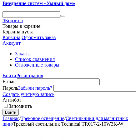
Внедрение систем «Умный дом»
0
Корзина
Товары в корзине:
Корзина пуста
Корзина
Оформить заказ
Аккаунт
Заказы
Список сравнения
Отложенные товары
Войти
Регистрация
E-mail
Пароль
Забыли пароль?
Создать учетную запись
Антибот
Запомнить
Войти
Главная
/
Трековое освещение
/
Светильники для магнитных
шин
/
Трековый светильник Technical TR017-2-10W3K-W