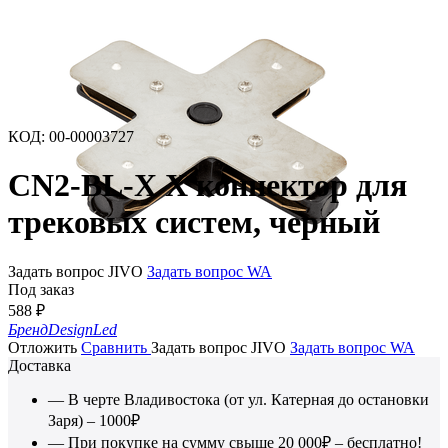
КОД
:
00-00003727
CN2-BL-X X коннектор для
трековых систем, черный
Задать вопрос JIVO
Задать вопрос WA
Под заказ
588
₽
Бренд
DesignLed
Отложить
Сравнить
Задать вопрос JIVO
Задать вопрос WA
Доставка
— В черте Владивостока (от ул. Катерная до остановки
Заря) – 1000₽
— При покупке на сумму свыше 20 000₽ – бесплатно!