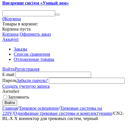
Внедрение систем «Умный дом»
0
Корзина
Товары в корзине:
Корзина пуста
Корзина
Оформить заказ
Аккаунт
Заказы
Список сравнения
Отложенные товары
Войти
Регистрация
E-mail
Пароль
Забыли пароль?
Создать учетную запись
Антибот
Запомнить
Войти
Главная
/
Трековое освещение
/
Трековые системы на
220V
/
Однофазные трековые системы и комплектующие
/
CN2-
BL-X X коннектор для трековых систем, черный