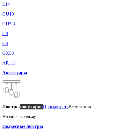
E14
GU10
GU5.3
G9
G4
GX53
AR111
Аксессуары
Люстры
популярно
Просмотреть
Всех типов
Назад к главному
Подвесные люстры