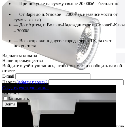
— При покупке на сумму свыше 20 000₽ – бесплатно!
— От Зари до п.Угловое – 2000₽ (в независимости от
суммы заказа)
— До г.Артем, п.Вольно-Надеждинское и Соловей-Ключ
– 3000₽
— Все отправки в другие города через ТК, за счет
покупателя.
Варианты оплаты
Наши преимущества
Войдите в учётную запись, чтобы мы могли сообщить вам об
ответе
E-mail
Пароль
Забыли пароль?
Создать учетную запись
Антибот
Запомнить
Войти
Описание
Алюминиевый корпус, универсальный угол рассеивания луча