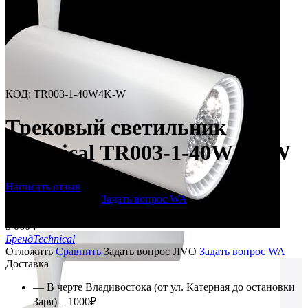
КОД
:
TR003-1-40W4K-W
Трековый светильник
Technical TR003-1-40W4K-W
Написать отзыв
Задать вопрос JIVO
Задать вопрос WA
Под заказ
3 060
₽
Бренд
Technical
Отложить
Сравнить
Задать вопрос JIVO
Задать вопрос WA
Доставка
— В черте Владивостока (от ул. Катерная до остановки
Заря) – 1000₽