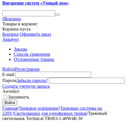
Внедрение систем «Умный дом»
0
Корзина
Товары в корзине:
Корзина пуста
Корзина
Оформить заказ
Аккаунт
Заказы
Список сравнения
Отложенные товары
Войти
Регистрация
E-mail
Пароль
Забыли пароль?
Создать учетную запись
Антибот
Запомнить
Войти
Главная
/
Трековое освещение
/
Трековые системы на
220V
/
Светильники для однофазных треков
/
Трековый
светильник Technical TR003-1-40W4K-W