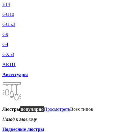
E14
GU10
GU5.3
G9
G4
GX53
AR111
Аксессуары
Люстры
популярно
Просмотреть
Всех типов
Назад к главному
Подвесные люстры