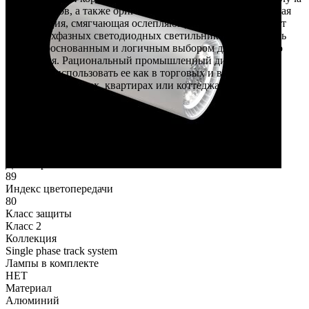
в 36 градусов, а также оригинальная, продуманная вогнутая
конструкция, смягчающая ослепляющий эффект, позволяет
серии трехфазных светодиодных светильников Vuoro стать
самым обоснованным и логичным выбором для трекового
освещения. Рациональный промышленный дизайн серии
позволяет использовать ее как в торговых и выставочных
залах, так и в домах, квартирах или коттеджах.
Особенности
Высота min
165
Диаметр
89
Индекс цветопередачи
80
Класс защиты
Класс 2
Коллекция
Single phase track system
Лампы в комплекте
НЕТ
Материал
Алюминий