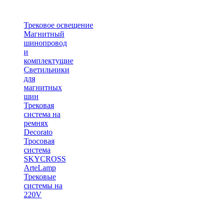
Трековое освещение
Магнитный
шинопровод
и
комплектущие
Светильники
для
магнитных
шин
Трековая
система на
ремнях
Decorato
Тросовая
система
SKYCROSS
ArteLamp
Трековые
системы на
220V