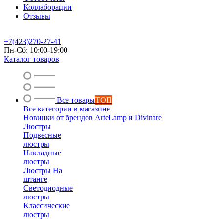
Коллаборации
Отзывы
+7(423)270-27-41
Пн-Сб: 10:00-19:00
Каталог товаров
Все товары
ТОП
Все категории в магазине
Новинки от брендов ArteLamp и Divinare
Люстры
Подвесные
люстры
Накладные
люстры
Люстры На
штанге
Светодиодные
люстры
Классические
люстры