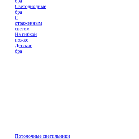
бра
Светодиодные
бра
С
отраженным
светом
На гибкой
ножке
Детские
бра
Потолочные светильники