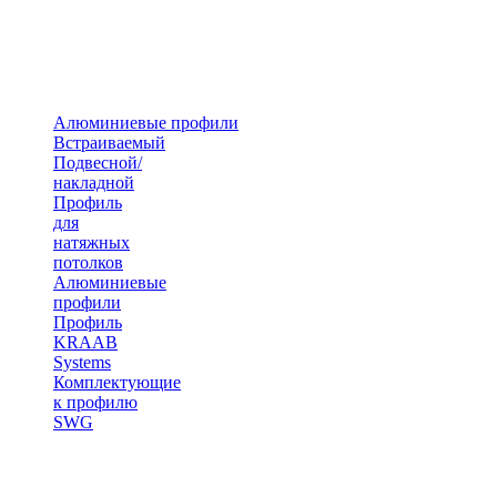
Алюминиевые профили
Встраиваемый
Подвесной/
накладной
Профиль
для
натяжных
потолков
Алюминиевые
профили
Профиль
KRAAB
Systems
Комплектующие
к профилю
SWG