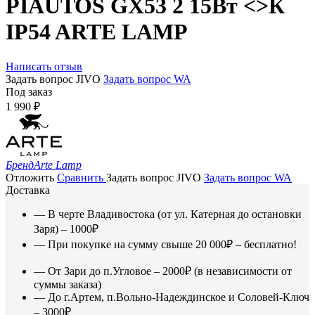
PIAUTOS GX53 2 15Вт <>К
IP54 ARTE LAMP
Написать отзыв
Задать вопрос JIVO
Задать вопрос WA
Под заказ
1 990
₽
Бренд
Arte Lamp
Отложить
Сравнить
Задать вопрос JIVO
Задать вопрос WA
Доставка
— В черте Владивостока (от ул. Катерная до остановки
Заря) – 1000₽
— При покупке на сумму свыше 20 000₽ – бесплатно!
— От Зари до п.Угловое – 2000₽ (в независимости от
суммы заказа)
— До г.Артем, п.Вольно-Надеждинское и Соловей-Ключ
– 3000₽