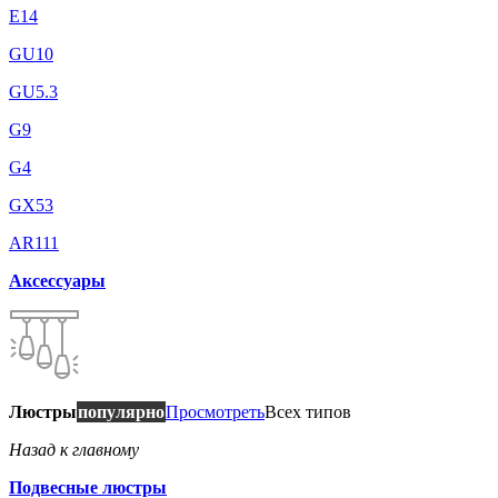
E14
GU10
GU5.3
G9
G4
GX53
AR111
Аксессуары
Люстры
популярно
Просмотреть
Всех типов
Назад к главному
Подвесные люстры