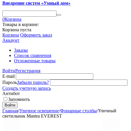
Внедрение систем «Умный дом»
0
Корзина
Товары в корзине:
Корзина пуста
Корзина
Оформить заказ
Аккаунт
Заказы
Список сравнения
Отложенные товары
Войти
Регистрация
E-mail
Пароль
Забыли пароль?
Создать учетную запись
Антибот
Запомнить
Войти
Главная
/
Уличное освещение
/
Фонарные столбы
/
Уличный
светильник Mantra EVEREST