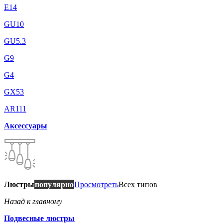
E14
GU10
GU5.3
G9
G4
GX53
AR111
Аксессуары
Люстры
популярно
Просмотреть
Всех типов
Назад к главному
Подвесные люстры