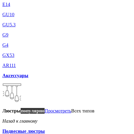
E14
GU10
GU5.3
G9
G4
GX53
AR111
Аксессуары
Люстры
популярно
Просмотреть
Всех типов
Назад к главному
Подвесные люстры