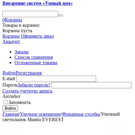
Внедрение систем «Умный дом»
0
Корзина
Товары в корзине:
Корзина пуста
Корзина
Оформить заказ
Аккаунт
Заказы
Список сравнения
Отложенные товары
Войти
Регистрация
E-mail
Пароль
Забыли пароль?
Создать учетную запись
Антибот
Запомнить
Войти
Главная
/
Уличное освещение
/
Фонарные столбы
/
Уличный
светильник Mantra EVEREST