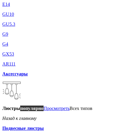
E14
GU10
GU5.3
G9
G4
GX53
AR111
Аксессуары
Люстры
популярно
Просмотреть
Всех типов
Назад к главному
Подвесные люстры