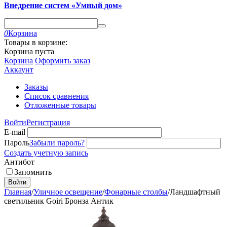
Внедрение систем «Умный дом»
0
Корзина
Товары в корзине:
Корзина пуста
Корзина
Оформить заказ
Аккаунт
Заказы
Список сравнения
Отложенные товары
Войти
Регистрация
E-mail
Пароль
Забыли пароль?
Создать учетную запись
Антибот
Запомнить
Войти
Главная
/
Уличное освещение
/
Фонарные столбы
/
Ландшафтный
светильник Goiri Бронза Антик