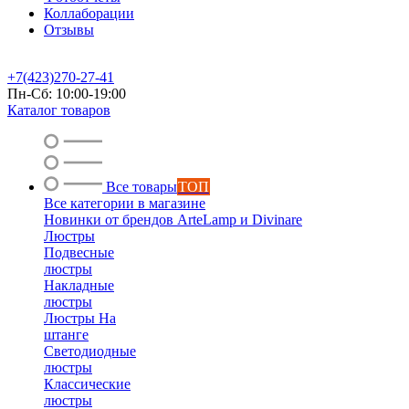
Коллаборации
Отзывы
+7(423)270-27-41
Пн-Сб: 10:00-19:00
Каталог товаров
Все товары
ТОП
Все категории в магазине
Новинки от брендов ArteLamp и Divinare
Люстры
Подвесные
люстры
Накладные
люстры
Люстры На
штанге
Светодиодные
люстры
Классические
люстры