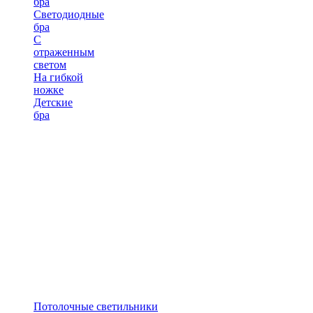
бра
Светодиодные
бра
С
отраженным
светом
На гибкой
ножке
Детские
бра
Потолочные светильники