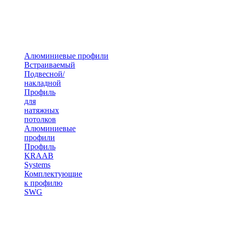
Алюминиевые профили
Встраиваемый
Подвесной/
накладной
Профиль
для
натяжных
потолков
Алюминиевые
профили
Профиль
KRAAB
Systems
Комплектующие
к профилю
SWG