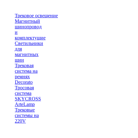
Трековое освещение
Магнитный
шинопровод
и
комплектущие
Светильники
для
магнитных
шин
Трековая
система на
ремнях
Decorato
Тросовая
система
SKYCROSS
ArteLamp
Трековые
системы на
220V