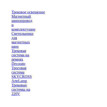
Трековое освещение
Магнитный
шинопровод
и
комплектущие
Светильники
для
магнитных
шин
Трековая
система на
ремнях
Decorato
Тросовая
система
SKYCROSS
ArteLamp
Трековые
системы на
220V