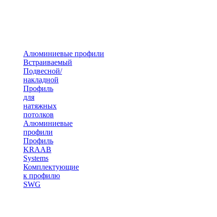
Алюминиевые профили
Встраиваемый
Подвесной/
накладной
Профиль
для
натяжных
потолков
Алюминиевые
профили
Профиль
KRAAB
Systems
Комплектующие
к профилю
SWG