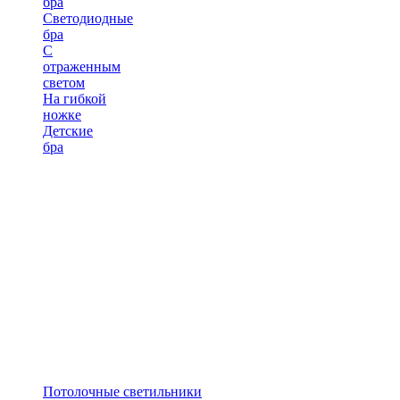
бра
Светодиодные
бра
С
отраженным
светом
На гибкой
ножке
Детские
бра
Потолочные светильники