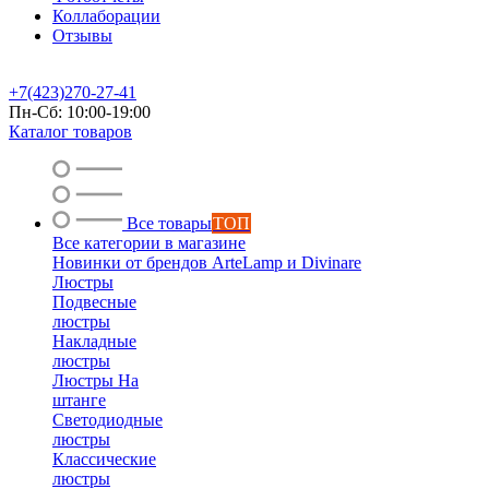
Коллаборации
Отзывы
+7(423)270-27-41
Пн-Сб: 10:00-19:00
Каталог товаров
Все товары
ТОП
Все категории в магазине
Новинки от брендов ArteLamp и Divinare
Люстры
Подвесные
люстры
Накладные
люстры
Люстры На
штанге
Светодиодные
люстры
Классические
люстры