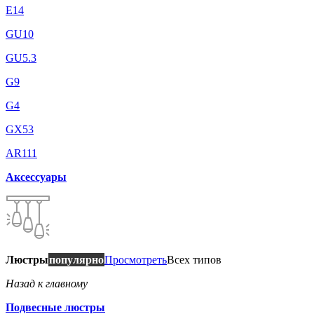
E14
GU10
GU5.3
G9
G4
GX53
AR111
Аксессуары
Люстры
популярно
Просмотреть
Всех типов
Назад к главному
Подвесные люстры