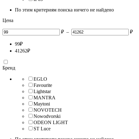
По этим критериям поиска ничего не найдено
Цена
₽
–
₽
99
₽
41262
₽
Бренд
EGLO
Favourite
Lightstar
MANTRA
Maytoni
NOVOTECH
Nowodvorski
ODEON LIGHT
ST Luce