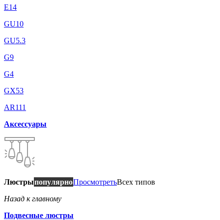
E14
GU10
GU5.3
G9
G4
GX53
AR111
Аксессуары
Люстры
популярно
Просмотреть
Всех типов
Назад к главному
Подвесные люстры