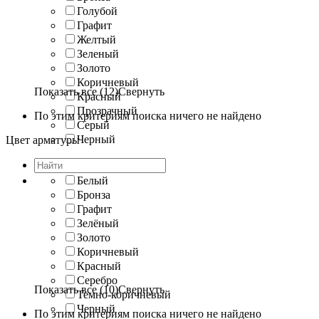
Голубой
Графит
Желтый
Зеленый
Золото
Коричневый
Показать все (12)
Свернуть
Красный
Прозрачный
По этим критериям поиска ничего не найдено
Серый
Черный
Цвет арматуры
Белый
Бронза
Графит
Зелёный
Золото
Коричневый
Красный
Серебро
Показать все (10)
Свернуть
Темно-коричневый
Черный
По этим критериям поиска ничего не найдено