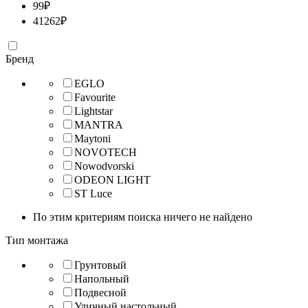
99
₽
41262
₽
Бренд
EGLO
Favourite
Lightstar
MANTRA
Maytoni
NOVOTECH
Nowodvorski
ODEON LIGHT
ST Luce
По этим критериям поиска ничего не найдено
Тип монтажа
Грунтовый
Напольный
Подвесной
Уличный настольный