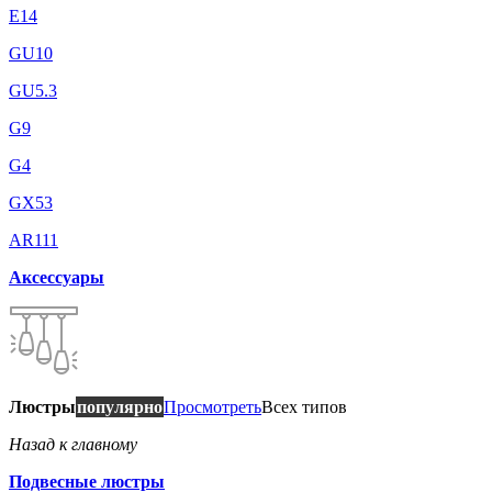
E14
GU10
GU5.3
G9
G4
GX53
AR111
Аксессуары
Люстры
популярно
Просмотреть
Всех типов
Назад к главному
Подвесные люстры