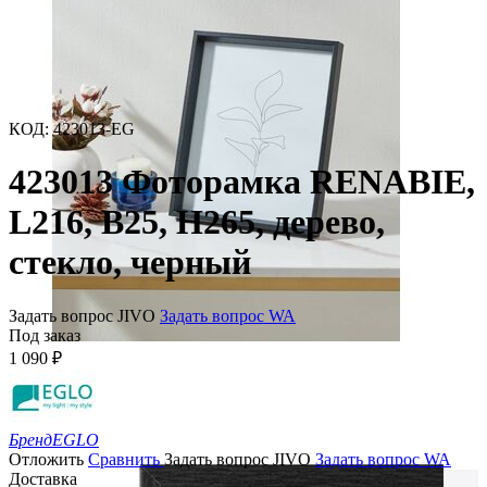
КОД
:
423013-EG
423013 Фоторамка RENABIE,
L216, B25, H265, дерево,
стекло, черный
Задать вопрос JIVO
Задать вопрос WA
Под заказ
1 090
₽
Бренд
EGLO
Отложить
Сравнить
Задать вопрос JIVO
Задать вопрос WA
Доставка