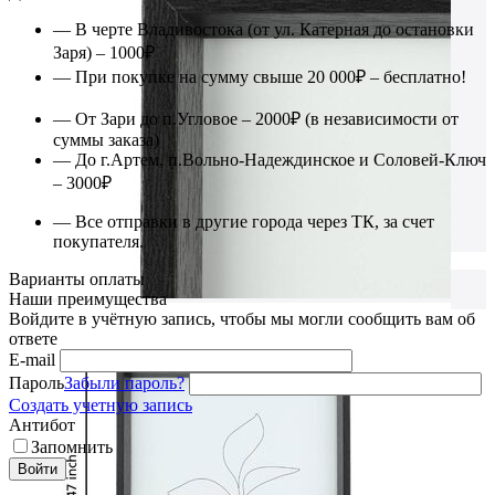
— В черте Владивостока (от ул. Катерная до остановки
Заря) – 1000₽
— При покупке на сумму свыше 20 000₽ – бесплатно!
— От Зари до п.Угловое – 2000₽ (в независимости от
суммы заказа)
— До г.Артем, п.Вольно-Надеждинское и Соловей-Ключ
– 3000₽
— Все отправки в другие города через ТК, за счет
покупателя.
Варианты оплаты
Наши преимущества
Войдите в учётную запись, чтобы мы могли сообщить вам об
ответе
E-mail
Пароль
Забыли пароль?
Создать учетную запись
Антибот
Запомнить
Войти