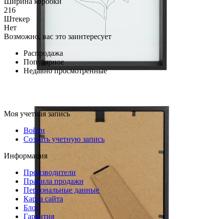
Ширина коробки
216
Штекер
Нет
Возможно, вас это заинтересует
Распродажа
Популярное
Недавно просмотренные
Моя учетная запись
Войти
Создать учетную запись
Информация
Производители
Правила продажи
Персональные данные
Карта сайта
Блог
Гарантия