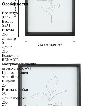
Особенности
Вес нетто
0.447
Вес, гр
0.451
Высота
265
Диаметр
0
Длина
216
Коллекция
RENABIE
Материал основания
дерево|стекло => |
Цвет основания
черный =>
Ширина
25
Высота коробки
25
Длина коробки
266