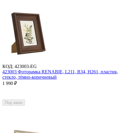
КОД
:
423003-EG
423003 Фоторамка RENABIE, L211, B34, H261, пластик,
стекло, тёмно-коричневый
1 990
₽
Под заказ