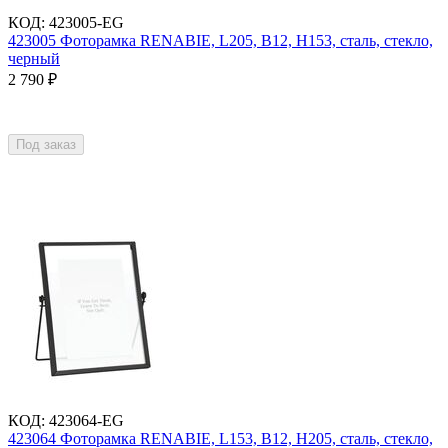
КОД
:
423005-EG
423005 Фоторамка RENABIE, L205, B12, H153, сталь, стекло,
черный
2 790
₽
Под заказ
КОД
:
423064-EG
423064 Фоторамка RENABIE, L153, B12, H205, сталь, стекло,