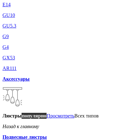
E14
GU10
GU5.3
G9
G4
GX53
AR111
Аксессуары
Люстры
популярно
Просмотреть
Всех типов
Назад к главному
Подвесные люстры