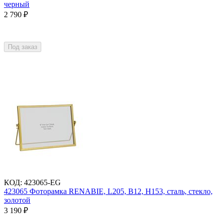
черный
2 790
₽
Под заказ
КОД
:
423065-EG
423065 Фоторамка RENABIE, L205, B12, H153, сталь, стекло,
золотой
3 190
₽