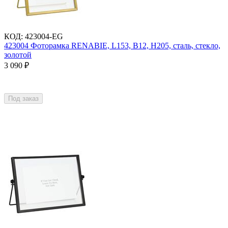
КОД
:
423004-EG
423004 Фоторамка RENABIE, L153, B12, H205, сталь, стекло,
золотой
3 090
₽
Под заказ