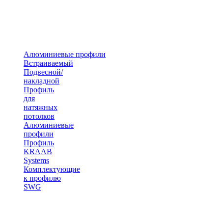
Алюминиевые профили
Встраиваемый
Подвесной/
накладной
Профиль
для
натяжных
потолков
Алюминиевые
профили
Профиль
KRAAB
Systems
Комплектующие
к профилю
SWG