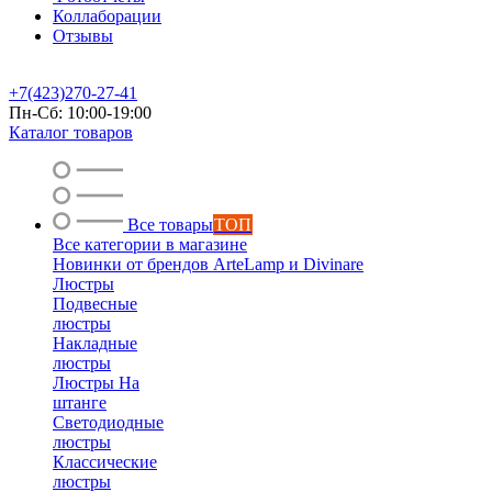
Коллаборации
Отзывы
+7(423)270-27-41
Пн-Сб: 10:00-19:00
Каталог товаров
Все товары
ТОП
Все категории в магазине
Новинки от брендов ArteLamp и Divinare
Люстры
Подвесные
люстры
Накладные
люстры
Люстры На
штанге
Светодиодные
люстры
Классические
люстры