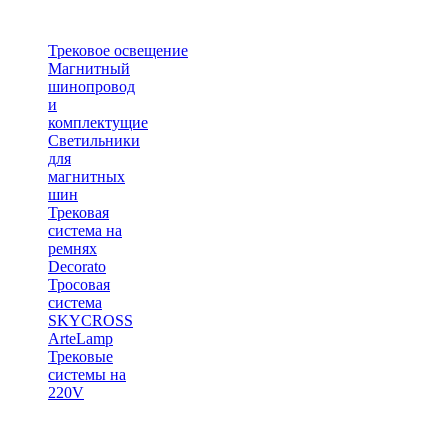
Трековое освещение
Магнитный
шинопровод
и
комплектущие
Светильники
для
магнитных
шин
Трековая
система на
ремнях
Decorato
Тросовая
система
SKYCROSS
ArteLamp
Трековые
системы на
220V