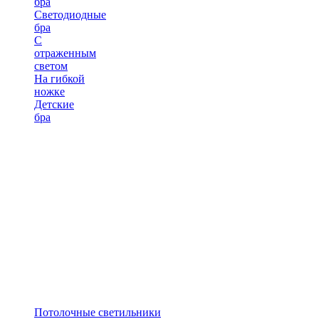
бра
Светодиодные
бра
С
отраженным
светом
На гибкой
ножке
Детские
бра
Потолочные светильники