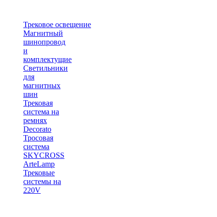
Трековое освещение
Магнитный
шинопровод
и
комплектущие
Светильники
для
магнитных
шин
Трековая
система на
ремнях
Decorato
Тросовая
система
SKYCROSS
ArteLamp
Трековые
системы на
220V