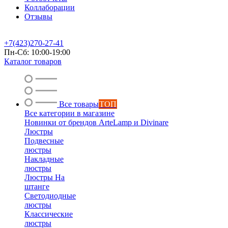
Коллаборации
Отзывы
+7(423)270-27-41
Пн-Сб: 10:00-19:00
Каталог товаров
Все товары
ТОП
Все категории в магазине
Новинки от брендов ArteLamp и Divinare
Люстры
Подвесные
люстры
Накладные
люстры
Люстры На
штанге
Светодиодные
люстры
Классические
люстры