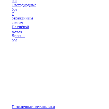
бра
Светодиодные
бра
С
отраженным
светом
На гибкой
ножке
Детские
бра
Потолочные светильники