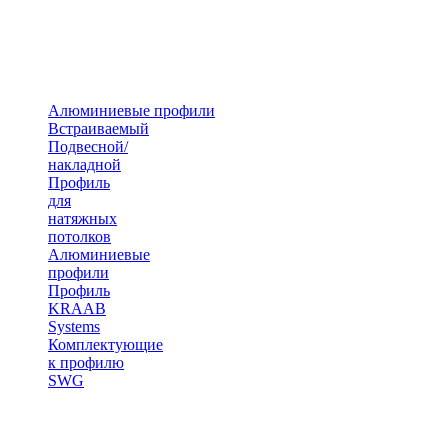
Алюминиевые профили
Встраиваемый
Подвесной/
накладной
Профиль
для
натяжных
потолков
Алюминиевые
профили
Профиль
KRAAB
Systems
Комплектующие
к профилю
SWG