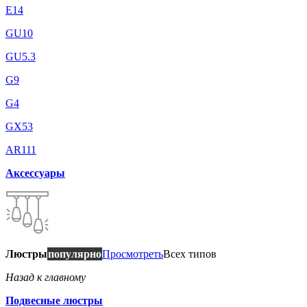
E14
GU10
GU5.3
G9
G4
GX53
AR111
Аксессуары
Люстры
популярно
Просмотреть
Всех типов
Назад к главному
Подвесные люстры