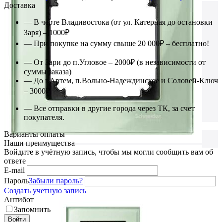
Доставка
— В черте Владивостока (от ул. Катерная до остановки
Заря) – 1000₽
— При покупке на сумму свыше 20 000₽ – бесплатно!
— От Зари до п.Угловое – 2000₽ (в независимости от
суммы заказа)
— До г.Артем, п.Вольно-Надеждинское и Соловей-Ключ
– 3000₽
— Все отправки в другие города через ТК, за счет
покупателя.
Варианты оплаты
Наши преимущества
Войдите в учётную запись, чтобы мы могли сообщить вам об
ответе
E-mail
Пароль
Забыли пароль?
Создать учетную запись
Антибот
Запомнить
Войти