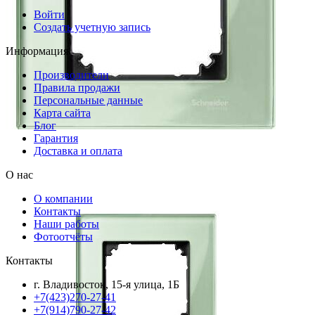
Войти
Создать учетную запись
Информация
Производители
Правила продажи
Персональные данные
Карта сайта
Блог
Гарантия
Доставка и оплата
О нас
О компании
Контакты
Наши работы
Фотоотчёты
Контакты
г. Владивосток, 15-я улица, 1Б
+7(423)270-27-41
+7(914)790-27-42