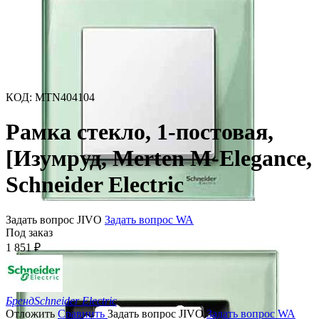
КОД
:
MTN404104
Рамка стекло, 1-постовая,
[Изумруд, Merten M-Elegance,
Schneider Electric
Задать вопрос JIVO
Задать вопрос WA
Под заказ
1 851
₽
Бренд
Schneider Electric
Отложить
Сравнить
Задать вопрос JIVO
Задать вопрос WA