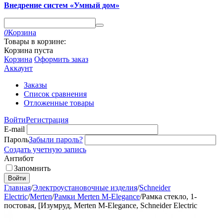
Внедрение систем «Умный дом»
0
Корзина
Товары в корзине:
Корзина пуста
Корзина
Оформить заказ
Аккаунт
Заказы
Список сравнения
Отложенные товары
Войти
Регистрация
E-mail
Пароль
Забыли пароль?
Создать учетную запись
Антибот
Запомнить
Войти
Главная
/
Электроустановочные изделия
/
Schneider
Electric
/
Merten
/
Рамки Merten M-Elegance
/
Рамка стекло, 1-
постовая, [Изумруд, Merten M-Elegance, Schneider Electric