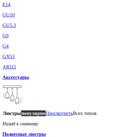
E14
GU10
GU5.3
G9
G4
GX53
AR111
Аксессуары
Люстры
популярно
Просмотреть
Всех типов
Назад к главному
Подвесные люстры