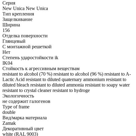
Серия
New Unica New Unica
Тип крепления
Защелкивание
Ширина
156
Отделка поверхности
Глянцевый
С монтажной решеткой
Нет
Степень ударостойкости ik
IK04
Стойкость к агрессивным веществам
resistant to alcohol (70 %) resistant to alcohol (96 %) resistant to A-
Lactic Acid resistant to diluted quaternary ammonium resistant to
diluted bleach resistant to diluted ammonia resistant to soapy water
resistant to crystal cleaner resistant to hydroge
Экологичность
не содержит галогенов
Type of frame
double
Вид/марка материала
Zamak
Декоративный цвет
white (RAL 9003)