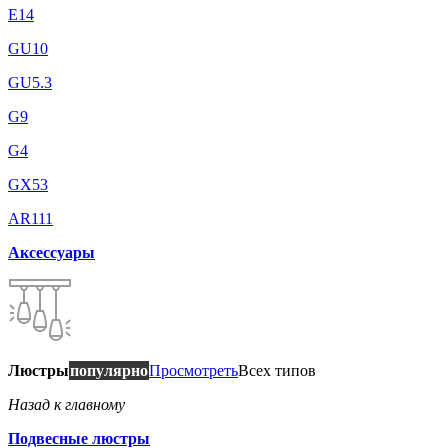
E14
GU10
GU5.3
G9
G4
GX53
AR111
Аксессуары
Люстры
популярно
Просмотреть
Всех типов
Назад к главному
Подвесные люстры