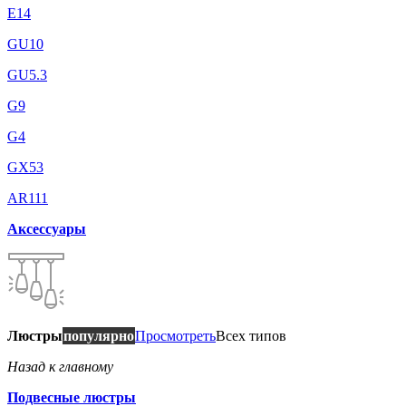
E14
GU10
GU5.3
G9
G4
GX53
AR111
Аксессуары
Люстры
популярно
Просмотреть
Всех типов
Назад к главному
Подвесные люстры