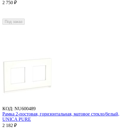
2 750
₽
Под заказ
КОД
:
NU600489
Рамка 2-постовая, горизонтальная, матовое стекло/белый,
UNICA PURE
2 182
₽