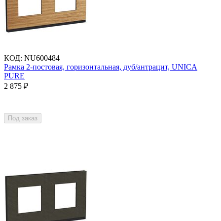
КОД
:
NU600484
Рамка 2-постовая, горизонтальная, дуб/антрацит, UNICA
PURE
2 875
₽
Под заказ