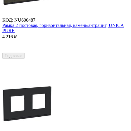
КОД
:
NU600487
Рамка 2-постовая, горизонтальная, камень/антрацит, UNICA
PURE
4 216
₽
Под заказ