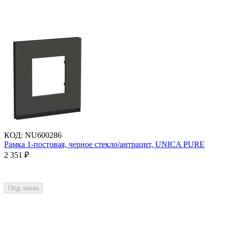
КОД
:
NU600286
Рамка 1-постовая, черное стекло/антрацит, UNICA PURE
2 351
₽
Под заказ