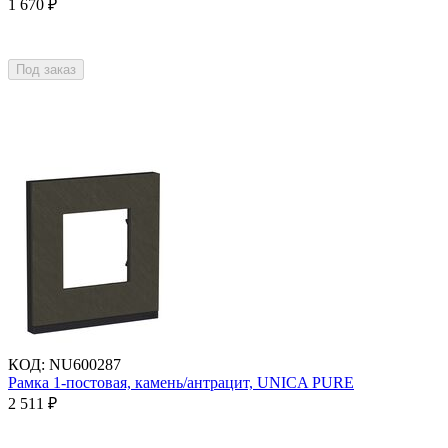
1 670
₽
Под заказ
КОД
:
NU600287
Рамка 1-постовая, камень/антрацит, UNICA PURE
2 511
₽