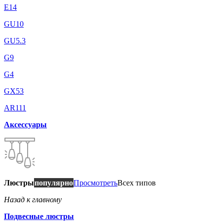
E14
GU10
GU5.3
G9
G4
GX53
AR111
Аксессуары
Люстры
популярно
Просмотреть
Всех типов
Назад к главному
Подвесные люстры