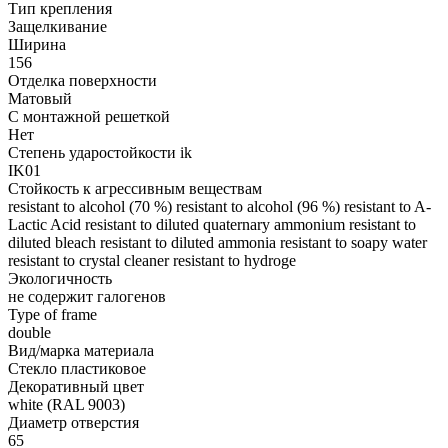
Тип крепления
Защелкивание
Ширина
156
Отделка поверхности
Матовый
С монтажной решеткой
Нет
Степень ударостойкости ik
IK01
Стойкость к агрессивным веществам
resistant to alcohol (70 %) resistant to alcohol (96 %) resistant to A-
Lactic Acid resistant to diluted quaternary ammonium resistant to
diluted bleach resistant to diluted ammonia resistant to soapy water
resistant to crystal cleaner resistant to hydroge
Экологичность
не содержит галогенов
Type of frame
double
Вид/марка материала
Стекло пластиковое
Декоративный цвет
white (RAL 9003)
Диаметр отверстия
65