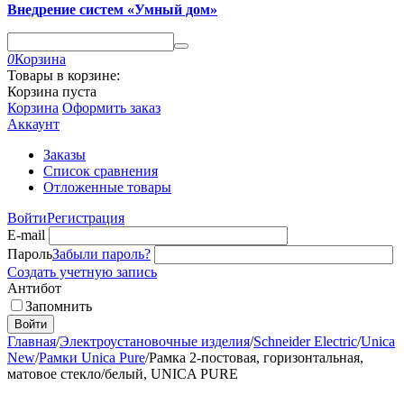
Внедрение систем «Умный дом»
0
Корзина
Товары в корзине:
Корзина пуста
Корзина
Оформить заказ
Аккаунт
Заказы
Список сравнения
Отложенные товары
Войти
Регистрация
E-mail
Пароль
Забыли пароль?
Создать учетную запись
Антибот
Запомнить
Войти
Главная
/
Электроустановочные изделия
/
Schneider Electric
/
Unica
New
/
Рамки Unica Pure
/
Рамка 2-постовая, горизонтальная,
матовое стекло/белый, UNICA PURE