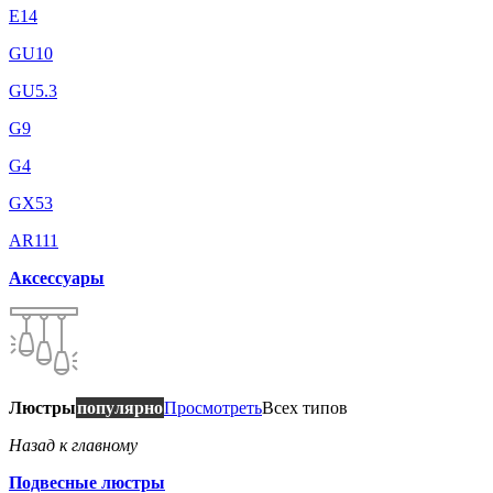
E14
GU10
GU5.3
G9
G4
GX53
AR111
Аксессуары
Люстры
популярно
Просмотреть
Всех типов
Назад к главному
Подвесные люстры