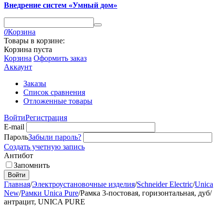
Внедрение систем «Умный дом»
0
Корзина
Товары в корзине:
Корзина пуста
Корзина
Оформить заказ
Аккаунт
Заказы
Список сравнения
Отложенные товары
Войти
Регистрация
E-mail
Пароль
Забыли пароль?
Создать учетную запись
Антибот
Запомнить
Войти
Главная
/
Электроустановочные изделия
/
Schneider Electric
/
Unica
New
/
Рамки Unica Pure
/
Рамка 3-постовая, горизонтальная, дуб/
антрацит, UNICA PURE