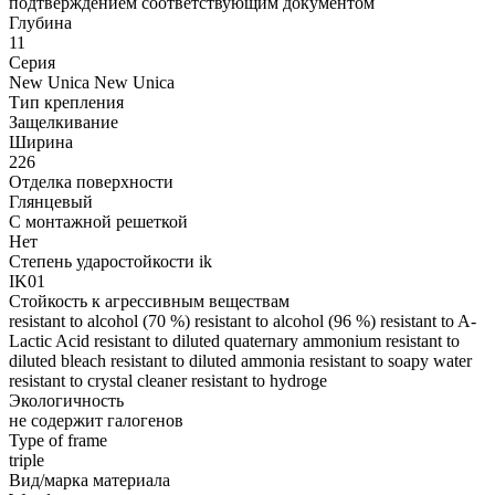
подтверждением соответствующим документом
Глубина
11
Серия
New Unica New Unica
Тип крепления
Защелкивание
Ширина
226
Отделка поверхности
Глянцевый
С монтажной решеткой
Нет
Степень ударостойкости ik
IK01
Стойкость к агрессивным веществам
resistant to alcohol (70 %) resistant to alcohol (96 %) resistant to A-
Lactic Acid resistant to diluted quaternary ammonium resistant to
diluted bleach resistant to diluted ammonia resistant to soapy water
resistant to crystal cleaner resistant to hydroge
Экологичность
не содержит галогенов
Type of frame
triple
Вид/марка материала