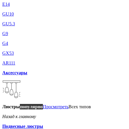
E14
GU10
GU5.3
G9
G4
GX53
AR111
Аксессуары
Люстры
популярно
Просмотреть
Всех типов
Назад к главному
Подвесные люстры