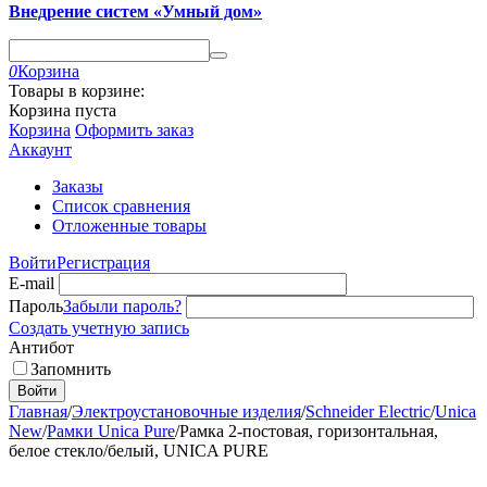
Внедрение систем «Умный дом»
0
Корзина
Товары в корзине:
Корзина пуста
Корзина
Оформить заказ
Аккаунт
Заказы
Список сравнения
Отложенные товары
Войти
Регистрация
E-mail
Пароль
Забыли пароль?
Создать учетную запись
Антибот
Запомнить
Войти
Главная
/
Электроустановочные изделия
/
Schneider Electric
/
Unica
New
/
Рамки Unica Pure
/
Рамка 2-постовая, горизонтальная,
белое стекло/белый, UNICA PURE