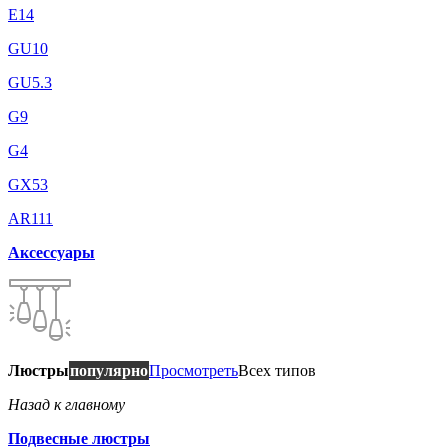
E14
GU10
GU5.3
G9
G4
GX53
AR111
Аксессуары
Люстры
популярно
Просмотреть
Всех типов
Назад к главному
Подвесные люстры