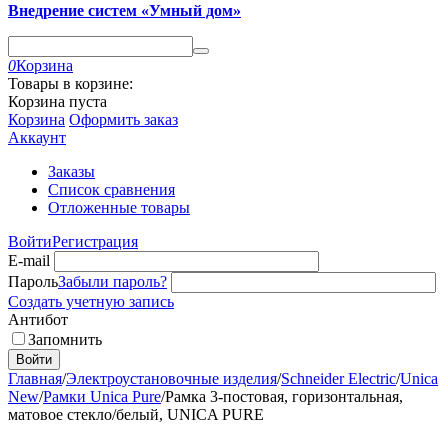
Внедрение систем «Умный дом»
0
Корзина
Товары в корзине:
Корзина пуста
Корзина
Оформить заказ
Аккаунт
Заказы
Список сравнения
Отложенные товары
Войти
Регистрация
E-mail
Пароль
Забыли пароль?
Создать учетную запись
Антибот
Запомнить
Войти
Главная
/
Электроустановочные изделия
/
Schneider Electric
/
Unica
New
/
Рамки Unica Pure
/
Рамка 3-постовая, горизонтальная,
матовое стекло/белый, UNICA PURE