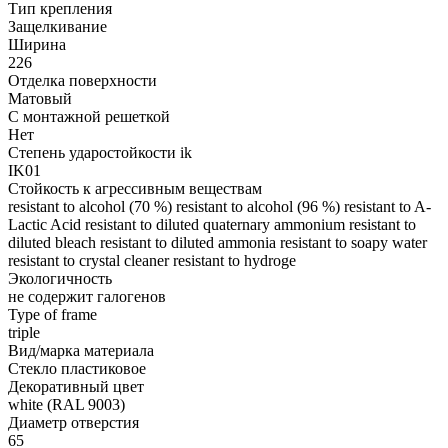
Тип крепления
Защелкивание
Ширина
226
Отделка поверхности
Матовый
С монтажной решеткой
Нет
Степень ударостойкости ik
IK01
Стойкость к агрессивным веществам
resistant to alcohol (70 %) resistant to alcohol (96 %) resistant to A-
Lactic Acid resistant to diluted quaternary ammonium resistant to
diluted bleach resistant to diluted ammonia resistant to soapy water
resistant to crystal cleaner resistant to hydroge
Экологичность
не содержит галогенов
Type of frame
triple
Вид/марка материала
Стекло пластиковое
Декоративный цвет
white (RAL 9003)
Диаметр отверстия
65