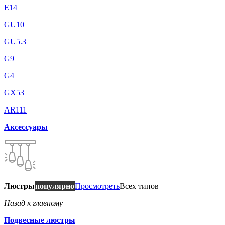
E14
GU10
GU5.3
G9
G4
GX53
AR111
Аксессуары
Люстры
популярно
Просмотреть
Всех типов
Назад к главному
Подвесные люстры