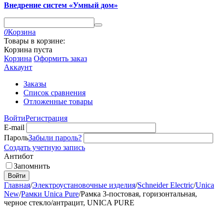
Внедрение систем «Умный дом»
0
Корзина
Товары в корзине:
Корзина пуста
Корзина
Оформить заказ
Аккаунт
Заказы
Список сравнения
Отложенные товары
Войти
Регистрация
E-mail
Пароль
Забыли пароль?
Создать учетную запись
Антибот
Запомнить
Войти
Главная
/
Электроустановочные изделия
/
Schneider Electric
/
Unica
New
/
Рамки Unica Pure
/
Рамка 3-постовая, горизонтальная,
черное стекло/антрацит, UNICA PURE