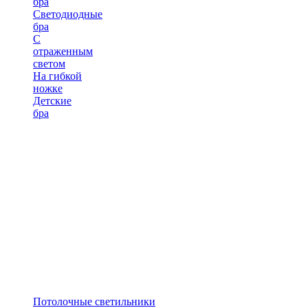
бра
Светодиодные
бра
С
отраженным
светом
На гибкой
ножке
Детские
бра
Потолочные светильники