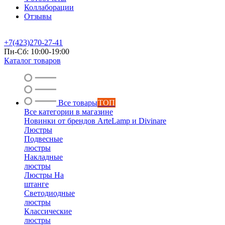
Коллаборации
Отзывы
+7(423)270-27-41
Пн-Сб: 10:00-19:00
Каталог товаров
Все товары
ТОП
Все категории в магазине
Новинки от брендов ArteLamp и Divinare
Люстры
Подвесные
люстры
Накладные
люстры
Люстры На
штанге
Светодиодные
люстры
Классические
люстры