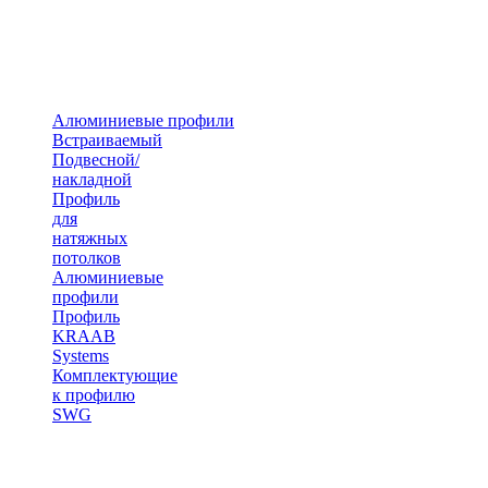
Алюминиевые профили
Встраиваемый
Подвесной/
накладной
Профиль
для
натяжных
потолков
Алюминиевые
профили
Профиль
KRAAB
Systems
Комплектующие
к профилю
SWG