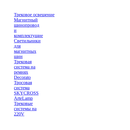
Трековое освещение
Магнитный
шинопровод
и
комплектущие
Светильники
для
магнитных
шин
Трековая
система на
ремнях
Decorato
Тросовая
система
SKYCROSS
ArteLamp
Трековые
системы на
220V