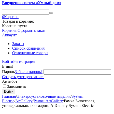
Внедрение систем «Умный дом»
0
Корзина
Товары в корзине:
Корзина пуста
Корзина
Оформить заказ
Аккаунт
Заказы
Список сравнения
Отложенные товары
Войти
Регистрация
E-mail
Пароль
Забыли пароль?
Создать учетную запись
Антибот
Запомнить
Войти
Главная
/
Электроустановочные изделия
/
System
Electric
/
ArtGallery
/
Рамки ArtGallery
/
Рамка 3-постовая,
универсальная, аквамарин, ArtGallery System Electric