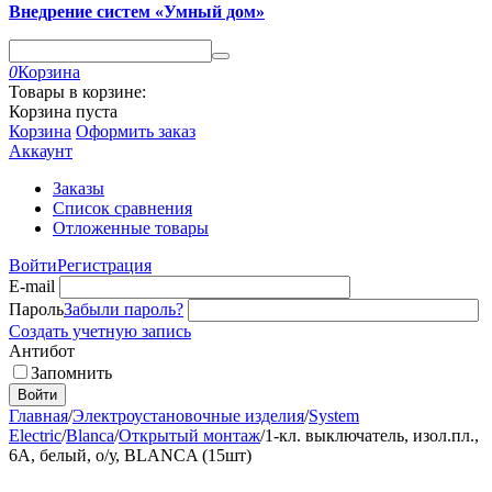
Внедрение систем «Умный дом»
0
Корзина
Товары в корзине:
Корзина пуста
Корзина
Оформить заказ
Аккаунт
Заказы
Список сравнения
Отложенные товары
Войти
Регистрация
E-mail
Пароль
Забыли пароль?
Создать учетную запись
Антибот
Запомнить
Войти
Главная
/
Электроустановочные изделия
/
System
Electric
/
Blanca
/
Открытый монтаж
/
1-кл. выключатель, изол.пл.,
6А, белый, о/у, BLANCA (15шт)