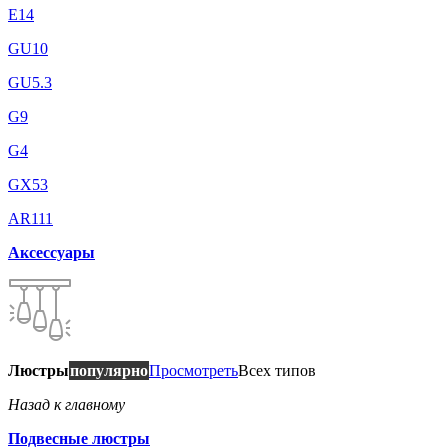
E14
GU10
GU5.3
G9
G4
GX53
AR111
Аксессуары
Люстры
популярно
Просмотреть
Всех типов
Назад к главному
Подвесные люстры