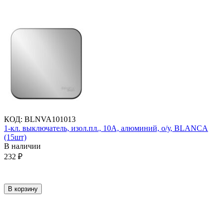
КОД
:
BLNVA101013
1-кл. выключатель, изол.пл., 10А, алюминий, о/у, BLANCA
(15шт)
В наличии
232
₽
В корзину