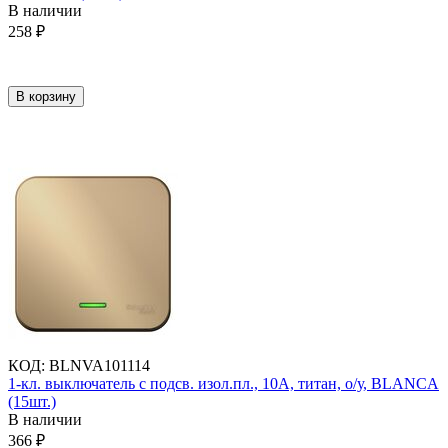
В наличии
258
₽
В корзину
КОД
:
BLNVA101114
1-кл. выключатель с подсв. изол.пл., 10А, титан, о/у, BLANCA
(15шт.)
В наличии
366
₽