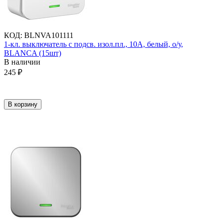
КОД
:
BLNVA101111
1-кл. выключатель с подсв. изол.пл., 10А, белый, о/у,
BLANCA (15шт)
В наличии
245
₽
В корзину