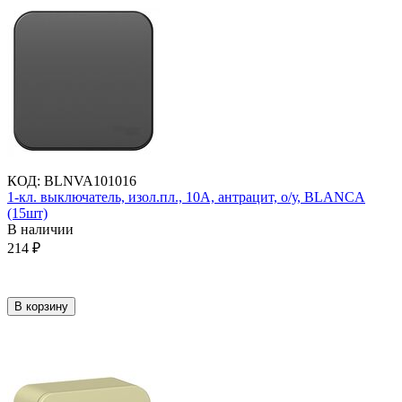
КОД
:
BLNVA101016
1-кл. выключатель, изол.пл., 10А, антрацит, о/у, BLANCA
(15шт)
В наличии
214
₽
В корзину