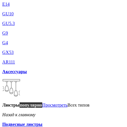
E14
GU10
GU5.3
G9
G4
GX53
AR111
Аксессуары
Люстры
популярно
Просмотреть
Всех типов
Назад к главному
Подвесные люстры