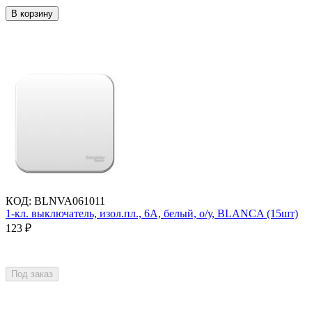
В корзину
КОД
:
BLNVA061011
1-кл. выключатель, изол.пл., 6А, белый, о/у, BLANCA (15шт)
123
₽
Под заказ