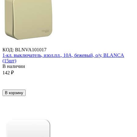
КОД
:
BLNVA101017
1-кл. выключатель, изол.пл., 10А, бежевый, о/у, BLANCA
(15шт)
В наличии
142
₽
В корзину