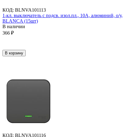
КОД
:
BLNVA101113
1-кл. выключатель с подсв. изол.пл., 10А, алюминий, о/у,
BLANCA (15шт)
В наличии
366
₽
В корзину
КОД
:
BLNVA101116