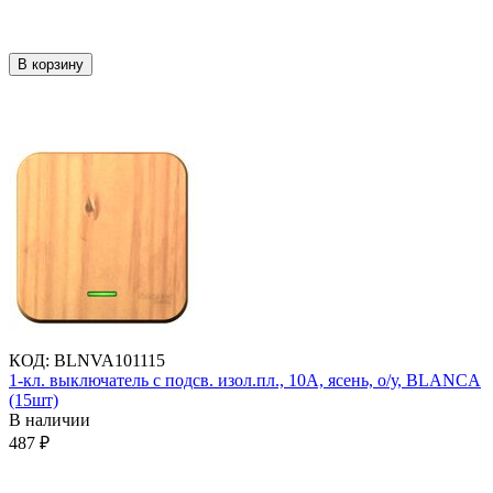
В корзину
КОД
:
BLNVA101115
1-кл. выключатель с подсв. изол.пл., 10А, ясень, о/у, BLANCA
(15шт)
В наличии
487
₽