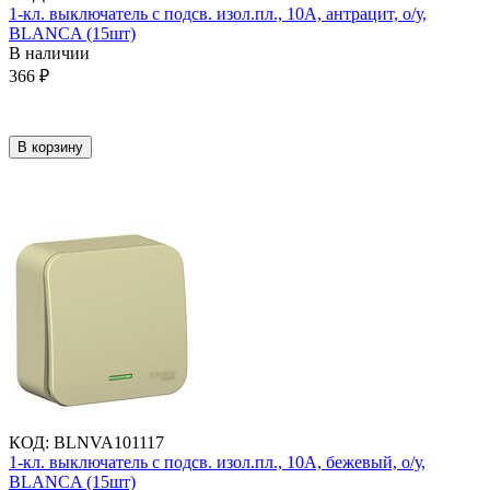
1-кл. выключатель с подсв. изол.пл., 10А, антрацит, о/у,
BLANCA (15шт)
В наличии
366
₽
В корзину
КОД
:
BLNVA101117
1-кл. выключатель с подсв. изол.пл., 10А, бежевый, о/у,
BLANCA (15шт)