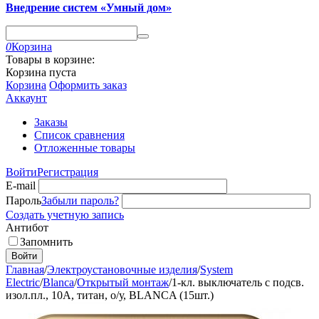
Внедрение систем «Умный дом»
0
Корзина
Товары в корзине:
Корзина пуста
Корзина
Оформить заказ
Аккаунт
Заказы
Список сравнения
Отложенные товары
Войти
Регистрация
E-mail
Пароль
Забыли пароль?
Создать учетную запись
Антибот
Запомнить
Войти
Главная
/
Электроустановочные изделия
/
System
Electric
/
Blanca
/
Открытый монтаж
/
1-кл. выключатель с подсв.
изол.пл., 10А, титан, о/у, BLANCA (15шт.)