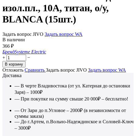
изол.пл., 10А, титан, о/у,
BLANCA (15шт.)
Задать вопрос JIVO
Задать вопрос WA
В наличии
366
₽
Бренд
Systeme Electric
+
−
В корзину
Отложить
Сравнить
Задать вопрос JIVO
Задать вопрос WA
Доставка
— В черте Владивостока (от ул. Катерная до остановки
Заря) – 1000₽
— При покупке на сумму свыше 20 000₽ – бесплатно!
— От Зари до п.Угловое – 2000₽ (в независимости от
суммы заказа)
— До г.Артем, п.Вольно-Надеждинское и Соловей-Ключ
– 3000₽