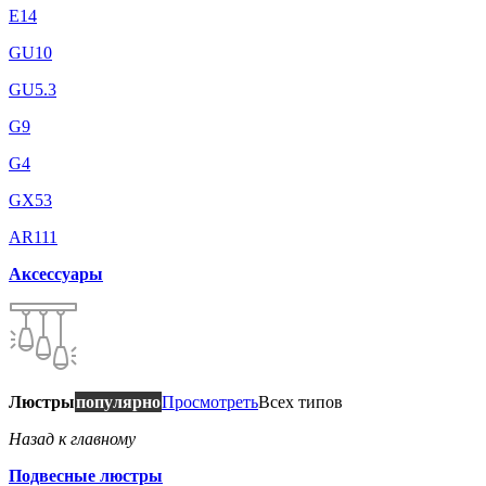
E14
GU10
GU5.3
G9
G4
GX53
AR111
Аксессуары
Люстры
популярно
Просмотреть
Всех типов
Назад к главному
Подвесные люстры