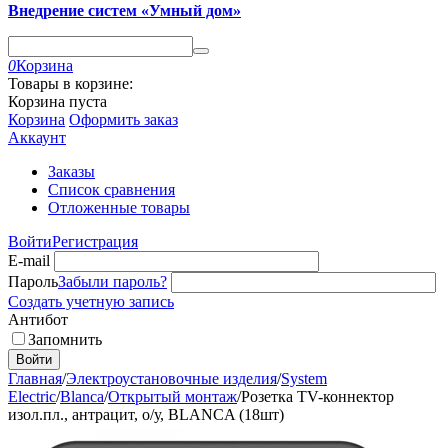
Внедрение систем «Умный дом»
0
Корзина
Товары в корзине:
Корзина пуста
Корзина
Оформить заказ
Аккаунт
Заказы
Список сравнения
Отложенные товары
Войти
Регистрация
E-mail
Пароль
Забыли пароль?
Создать учетную запись
Антибот
Запомнить
Войти
Главная
/
Электроустановочные изделия
/
System
Electric
/
Blanca
/
Открытый монтаж
/
Розетка TV-коннектор
изол.пл., антрацит, о/у, BLANCA (18шт)