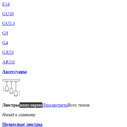
E14
GU10
GU5.3
G9
G4
GX53
AR111
Аксессуары
Люстры
популярно
Просмотреть
Всех типов
Назад к главному
Подвесные люстры