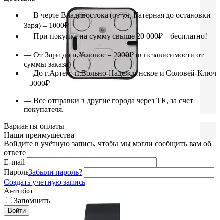
— В черте Владивостока (от ул. Катерная до остановки
Заря) – 1000₽
— При покупке на сумму свыше 20 000₽ – бесплатно!
— От Зари до п.Угловое – 2000₽ (в независимости от
суммы заказа)
— До г.Артем, п.Вольно-Надеждинское и Соловей-Ключ
– 3000₽
— Все отправки в другие города через ТК, за счет
покупателя.
Варианты оплаты
Наши преимущества
Войдите в учётную запись, чтобы мы могли сообщить вам об
ответе
E-mail
Пароль
Забыли пароль?
Создать учетную запись
Антибот
Запомнить
Войти