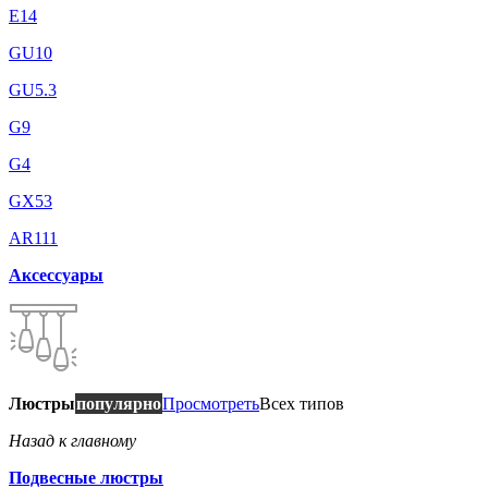
E14
GU10
GU5.3
G9
G4
GX53
AR111
Аксессуары
Люстры
популярно
Просмотреть
Всех типов
Назад к главному
Подвесные люстры