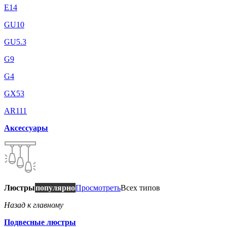
E14
GU10
GU5.3
G9
G4
GX53
AR111
Аксессуары
Люстры
популярно
Просмотреть
Всех типов
Назад к главному
Подвесные люстры