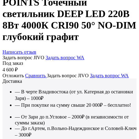
POINTS Точечный
светильник DEEP LED 220В
8Вт 4000К CRI90 50° NO-DIM
глубокий графит
Написать отзыв
Задать вопрос JIVO
Задать вопрос WA
Под заказ
4 600
₽
Отложить
Сравнить
Задать вопрос JIVO
Задать вопрос WA
Доставка
— В черте Владивостока (от ул. Катерная до остановки
Заря) – 1000₽
— При покупке на сумму свыше 20 000₽ – бесплатно!
— От Зари до п.Угловое – 2000₽ (в независимости от
суммы заказа)
— До г.Артем, п.Вольно-Надеждинское и Соловей-Ключ
– 3000₽