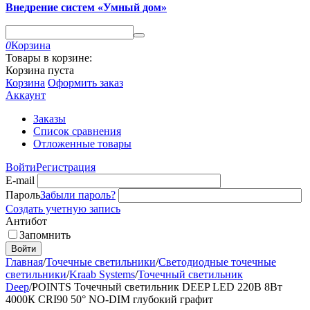
Внедрение систем «Умный дом»
0
Корзина
Товары в корзине:
Корзина пуста
Корзина
Оформить заказ
Аккаунт
Заказы
Список сравнения
Отложенные товары
Войти
Регистрация
E-mail
Пароль
Забыли пароль?
Создать учетную запись
Антибот
Запомнить
Войти
Главная
/
Точечные светильники
/
Светодиодные точечные
светильники
/
Kraab Systems
/
Точечный светильник
Deep
/
POINTS Точечный светильник DEEP LED 220В 8Вт
4000К CRI90 50° NO-DIM глубокий графит