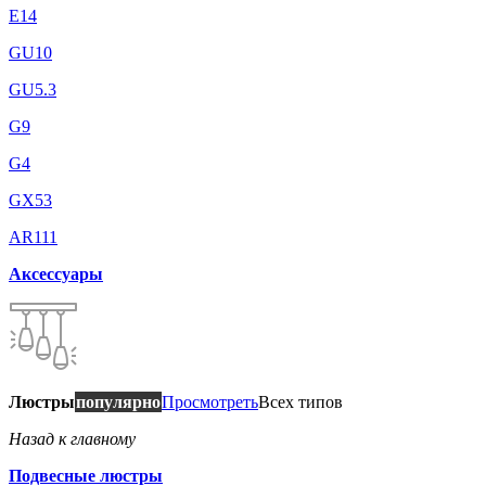
E14
GU10
GU5.3
G9
G4
GX53
AR111
Аксессуары
Люстры
популярно
Просмотреть
Всех типов
Назад к главному
Подвесные люстры