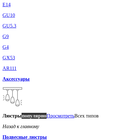
E14
GU10
GU5.3
G9
G4
GX53
AR111
Аксессуары
Люстры
популярно
Просмотреть
Всех типов
Назад к главному
Подвесные люстры