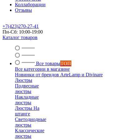
Коллаборации
Отзывы
+7(423)270-27-41
Пн-Сб: 10:00-19:00
Каталог товаров
Все товары
ТОП
Все категории в магазине
Новинки от брендов ArteLamp и Divinare
Люстры
Подвесные
люстры
Накладные
люстры
Люстры На
штанге
Светодиодные
люстры
Классические
люстры