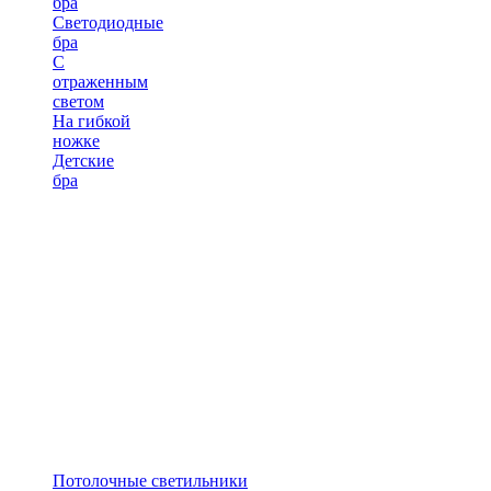
бра
Светодиодные
бра
С
отраженным
светом
На гибкой
ножке
Детские
бра
Потолочные светильники