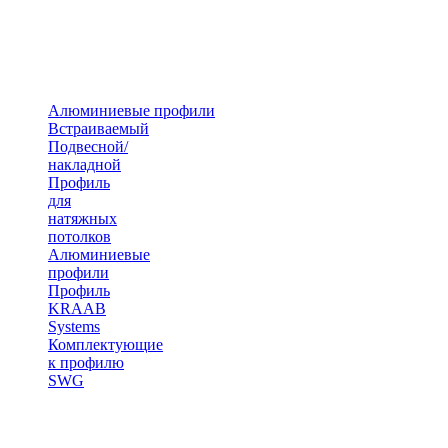
Алюминиевые профили
Встраиваемый
Подвесной/
накладной
Профиль
для
натяжных
потолков
Алюминиевые
профили
Профиль
KRAAB
Systems
Комплектующие
к профилю
SWG