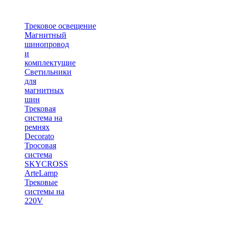
Трековое освещение
Магнитный
шинопровод
и
комплектущие
Светильники
для
магнитных
шин
Трековая
система на
ремнях
Decorato
Тросовая
система
SKYCROSS
ArteLamp
Трековые
системы на
220V