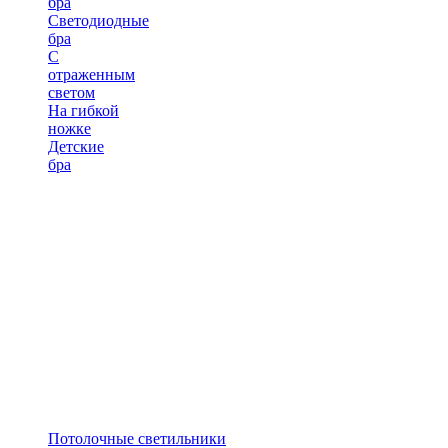
бра
Светодиодные
бра
С
отраженным
светом
На гибкой
ножке
Детские
бра
Потолочные светильники