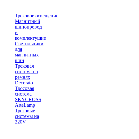
Трековое освещение
Магнитный
шинопровод
и
комплектущие
Светильники
для
магнитных
шин
Трековая
система на
ремнях
Decorato
Тросовая
система
SKYCROSS
ArteLamp
Трековые
системы на
220V