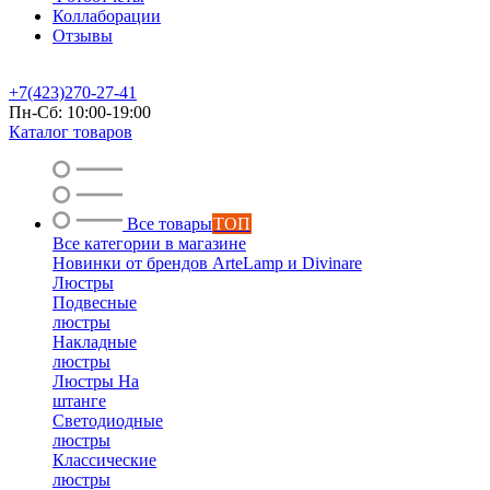
Коллаборации
Отзывы
+7(423)270-27-41
Пн-Сб: 10:00-19:00
Каталог товаров
Все товары
ТОП
Все категории в магазине
Новинки от брендов ArteLamp и Divinare
Люстры
Подвесные
люстры
Накладные
люстры
Люстры На
штанге
Светодиодные
люстры
Классические
люстры