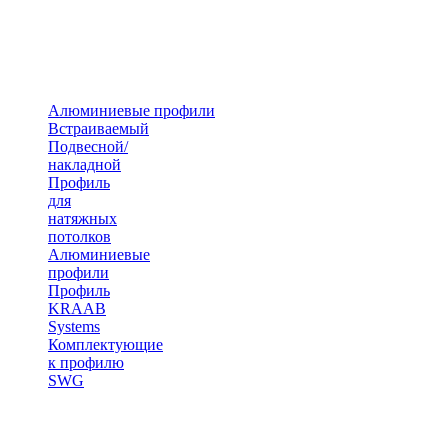
Алюминиевые профили
Встраиваемый
Подвесной/
накладной
Профиль
для
натяжных
потолков
Алюминиевые
профили
Профиль
KRAAB
Systems
Комплектующие
к профилю
SWG