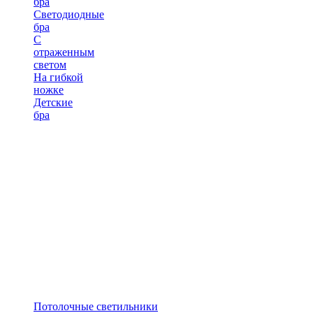
бра
Светодиодные
бра
С
отраженным
светом
На гибкой
ножке
Детские
бра
Потолочные светильники