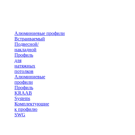
Алюминиевые профили
Встраиваемый
Подвесной/
накладной
Профиль
для
натяжных
потолков
Алюминиевые
профили
Профиль
KRAAB
Systems
Комплектующие
к профилю
SWG