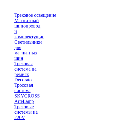
Трековое освещение
Магнитный
шинопровод
и
комплектущие
Светильники
для
магнитных
шин
Трековая
система на
ремнях
Decorato
Тросовая
система
SKYCROSS
ArteLamp
Трековые
системы на
220V