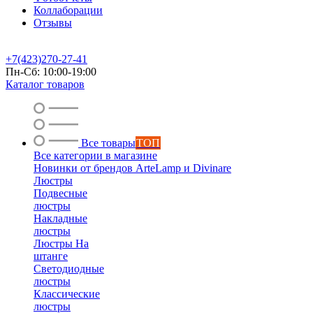
Коллаборации
Отзывы
+7(423)270-27-41
Пн-Сб: 10:00-19:00
Каталог товаров
Все товары
ТОП
Все категории в магазине
Новинки от брендов ArteLamp и Divinare
Люстры
Подвесные
люстры
Накладные
люстры
Люстры На
штанге
Светодиодные
люстры
Классические
люстры